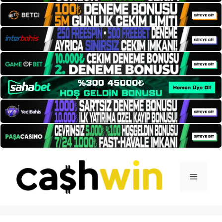
İçeriğe
atla
Menü