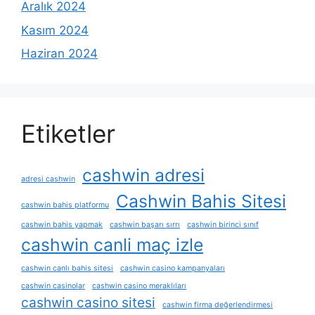
Aralık 2024
Kasım 2024
Haziran 2024
Etiketler
cashwin adresi
adresi cashwin
Cashwin Bahis Sitesi
cashwin bahis platformu
cashwin bahis yapmak
cashwin başarı sırrı
cashwin birinci sınıf
cashwin canli maç izle
cashwin canlı bahis sitesi
cashwin casino kampanyaları
cashwin casinolar
cashwin casino meraklıları
cashwin casino sitesi
cashwin firma değerlendirmesi