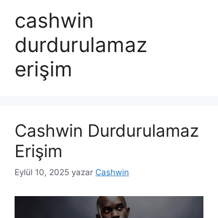
cashwin
durdurulamaz
erişim
Cashwin Durdurulamaz
Erişim
Eylül 10, 2025
yazar
Cashwin