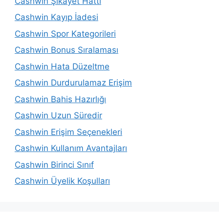
Cashwin Şikayet Hattı
Cashwin Kayıp İadesi
Cashwin Spor Kategorileri
Cashwin Bonus Sıralaması
Cashwin Hata Düzeltme
Cashwin Durdurulamaz Erişim
Cashwin Bahis Hazırlığı
Cashwin Uzun Süredir
Cashwin Erişim Seçenekleri
Cashwin Kullanım Avantajları
Cashwin Birinci Sınıf
Cashwin Üyelik Koşulları