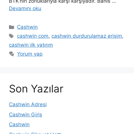
BTK’nın zorluklarıyla karşı karşıyadır. Bahis …
Devamını oku
Kategoriler
Cashwin
Etiketler
cashwin com
,
cashwin durdurulamaz erişim
,
cashwin i̇lk yatırım
Yorum yap
Son Yazılar
Cashwin Adresi
Cashwin Giriş
Cashwin