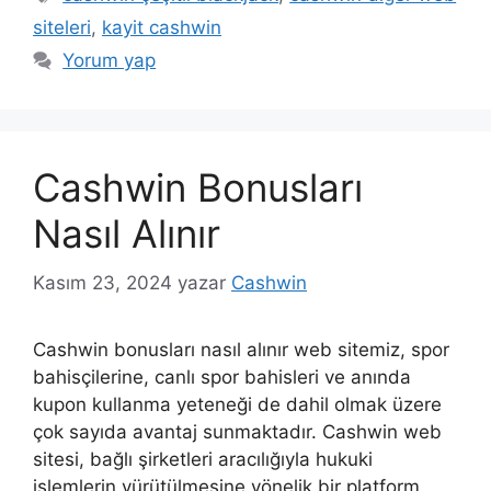
siteleri
,
kayit cashwin
Yorum yap
Cashwin Bonusları
Nasıl Alınır
Kasım 23, 2024
yazar
Cashwin
Cashwin bonusları nasıl alınır web sitemiz, spor
bahisçilerine, canlı spor bahisleri ve anında
kupon kullanma yeteneği de dahil olmak üzere
çok sayıda avantaj sunmaktadır. Cashwin web
sitesi, bağlı şirketleri aracılığıyla hukuki
işlemlerin yürütülmesine yönelik bir platform