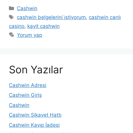
Kategoriler
Cashwin
Etiketler
cashwin belgelerini i̇stiyorum
,
cashwin canlı
casino
,
kayit cashwin
Yorum yap
Son Yazılar
Cashwin Adresi
Cashwin Giriş
Cashwin
Cashwin Şikayet Hattı
Cashwin Kayıp İadesi