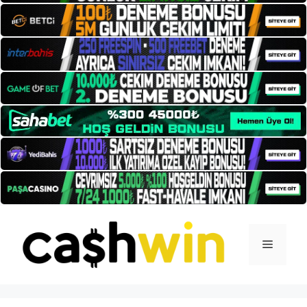
İçeriğe
atla
Menü