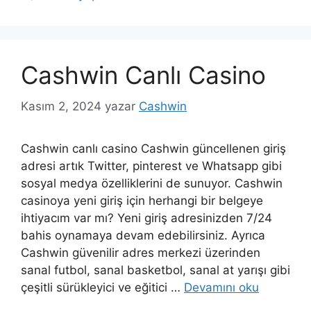
Cashwin Canlı Casino
Kasım 2, 2024
yazar
Cashwin
Cashwin canlı casino Cashwin güncellenen giriş
adresi artık Twitter, pinterest ve Whatsapp gibi
sosyal medya özelliklerini de sunuyor. Cashwin
casinoya yeni giriş için herhangi bir belgeye
ihtiyacım var mı? Yeni giriş adresinizden 7/24
bahis oynamaya devam edebilirsiniz. Ayrıca
Cashwin güvenilir adres merkezi üzerinden
sanal futbol, ​​sanal basketbol, ​​sanal at yarışı gibi
çeşitli sürükleyici ve eğitici …
Devamını oku