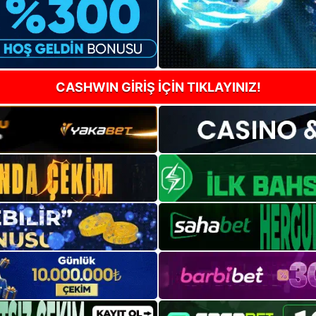
CASHWIN GİRİŞ İÇİN TIKLAYINIZ!