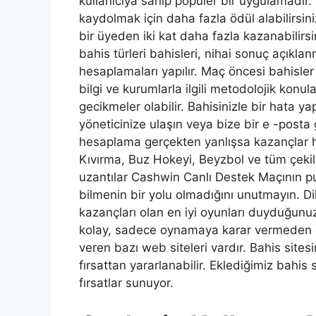
kullanıcıya sahip popüler bir uygulamadır. 
kaydolmak için daha fazla ödül alabilirsini
bir üyeden iki kat daha fazla kazanabilirs
bahis türleri bahisleri, nihai sonuç açıkla
hesaplamaları yapılır. Maç öncesi bahisle
bilgi ve kurumlarla ilgili metodolojik konu
gecikmeler olabilir. Bahisinizle bir hata 
yöneticinize ulaşın veya bize bir e -posta g
hesaplama gerçekten yanlışsa kazançlar he
Kıvırma, Buz Hokeyi, Beyzbol ve tüm çekil
uzantılar Cashwin Canlı Destek Maçının 
bilmenin bir yolu olmadığını unutmayın. Di
kazançları olan en iyi oyunları duyduğunuz h
kolay, sadece oynamaya karar vermeden 
veren bazı web siteleri vardır. Bahis site
fırsattan yararlanabilir. Eklediğimiz bahis 
fırsatlar sunuyor.