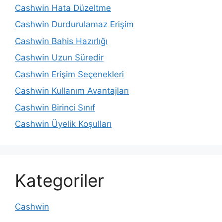
Cashwin Hata Düzeltme
Cashwin Durdurulamaz Erişim
Cashwin Bahis Hazırlığı
Cashwin Uzun Süredir
Cashwin Erişim Seçenekleri
Cashwin Kullanım Avantajları
Cashwin Birinci Sınıf
Cashwin Üyelik Koşulları
Kategoriler
Cashwin