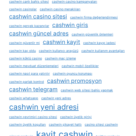
cashwin canlı bahis sitesi
cashwin casino kampanyaları
cashwin casinolar
cashwin casino meraklıları
cashwin casino sitesi
cashwin firma değerlendirmesi
cashwin giris
cashwin gerçek kazançlar
cashwin güncel adres
cashwin güvenlik önlemleri
cashwin kayit
cashwin güvenlir mi
cashwin kayıp i̇adesi
cashwin kaç oldu
cashwin kullanıcı arayüzü
cashwin kullanım avantajları
cashwin köklü casino
cashwin maç izleme
cashwin mevduat düzenlemeleri
cashwin mobil özellikler
cashwin nasıl para yatırılır
cashwin oyuncu koruması
cashwin promosyon
cashwin parlak kontrol
cashwin telegram
cashwin web sitesi bahis yapmak
cashwin whatsapp
cashwin yeni adres
cashwin yeni adresi
cashwin çevrimiçi casino sitesi
cashwin üyelik girişi
cashwin üyelik koşulları
cashwin şikayet hattı
casino sitesi cashwin
kayit cashwin