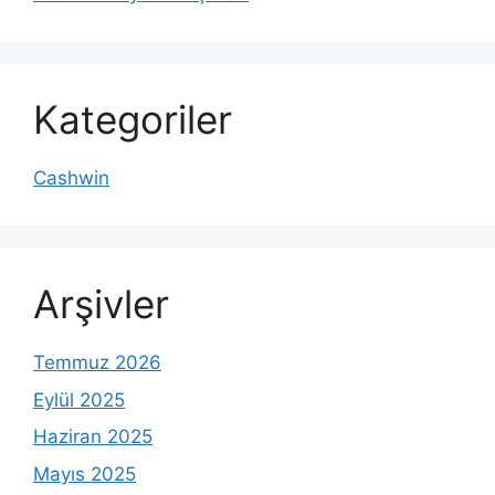
Kategoriler
Cashwin
Arşivler
Temmuz 2026
Eylül 2025
Haziran 2025
Mayıs 2025