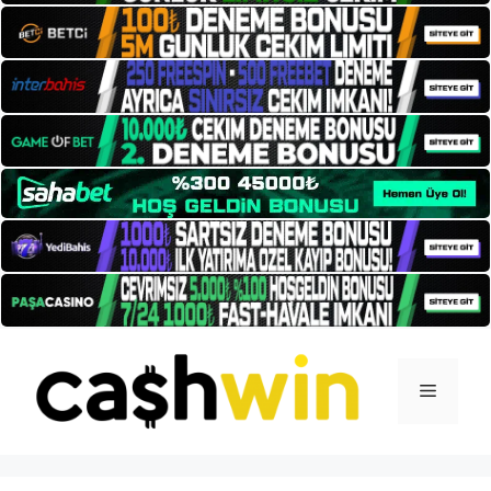
İçeriğe
atla
Menü