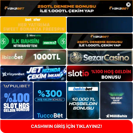
×
CASHWIN GİRİŞ İÇİN TIKLAYINIZ!