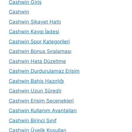
Cashwin Giriş
Cashwin
Cashwin Şikayet Hattı
Cashwin Kayıp İadesi
Cashwin Spor Kategorileri
Cashwin Bonus Sıralaması
Cashwin Hata Düzeltme
Cashwin Durdurulamaz Erişim
Cashwin Bahis Hazırlığı
Cashwin Uzun Süredir
Cashwin Erişim Seçenekleri
Cashwin Kullanım Avantajları
Cashwin Birinci Sınıf
Cashwin Üyelik Koşulları