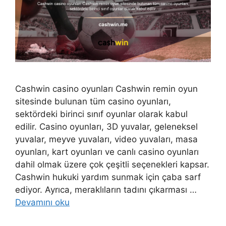
Cashwin casino oyunları Cashwin remin oyun
sitesinde bulunan tüm casino oyunları,
sektördeki birinci sınıf oyunlar olarak kabul
edilir. Casino oyunları, 3D yuvalar, geleneksel
yuvalar, meyve yuvaları, video yuvaları, masa
oyunları, kart oyunları ve canlı casino oyunları
dahil olmak üzere çok çeşitli seçenekleri kapsar.
Cashwin hukuki yardım sunmak için çaba sarf
ediyor. Ayrıca, meraklıların tadını çıkarması …
Devamını oku