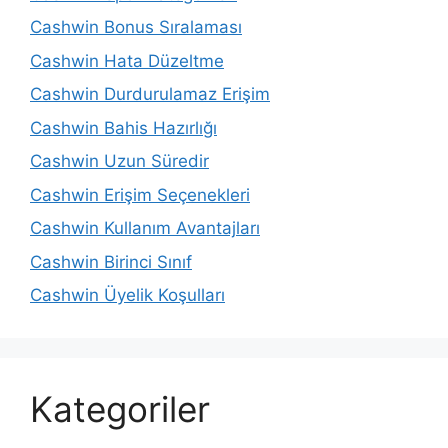
Cashwin Bonus Sıralaması
Cashwin Hata Düzeltme
Cashwin Durdurulamaz Erişim
Cashwin Bahis Hazırlığı
Cashwin Uzun Süredir
Cashwin Erişim Seçenekleri
Cashwin Kullanım Avantajları
Cashwin Birinci Sınıf
Cashwin Üyelik Koşulları
Kategoriler