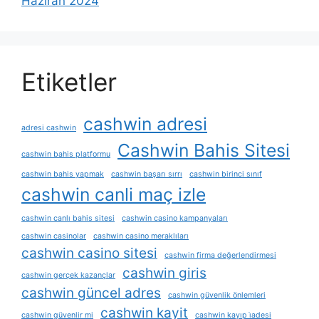
Haziran 2024
Etiketler
cashwin adresi
adresi cashwin
Cashwin Bahis Sitesi
cashwin bahis platformu
cashwin bahis yapmak
cashwin başarı sırrı
cashwin birinci sınıf
cashwin canli maç izle
cashwin canlı bahis sitesi
cashwin casino kampanyaları
cashwin casinolar
cashwin casino meraklıları
cashwin casino sitesi
cashwin firma değerlendirmesi
cashwin giris
cashwin gerçek kazançlar
cashwin güncel adres
cashwin güvenlik önlemleri
cashwin kayit
cashwin güvenlir mi
cashwin kayıp i̇adesi