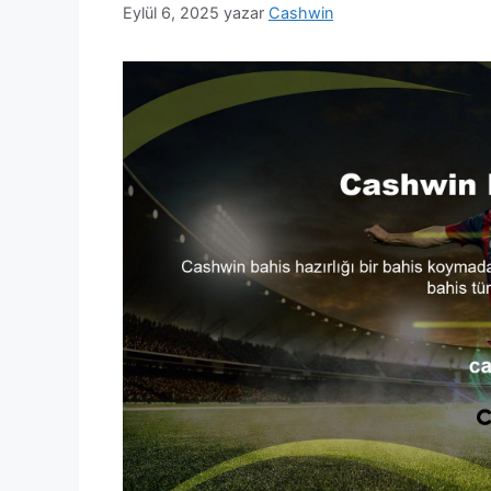
Eylül 6, 2025
yazar
Cashwin