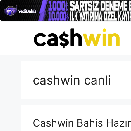
İçeriğe
atla
cashwin canli
Cashwin Bahis Hazırl