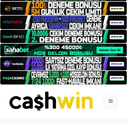
İçeriğe
atla
Menü