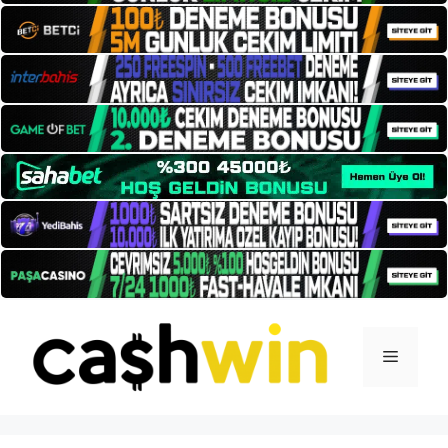
İçeriğe
atla
Menü