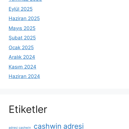
Eylül 2025
Haziran 2025
Mayıs 2025
Şubat 2025
Ocak 2025
Aralık 2024
Kasım 2024
Haziran 2024
Etiketler
cashwin adresi
adresi cashwin