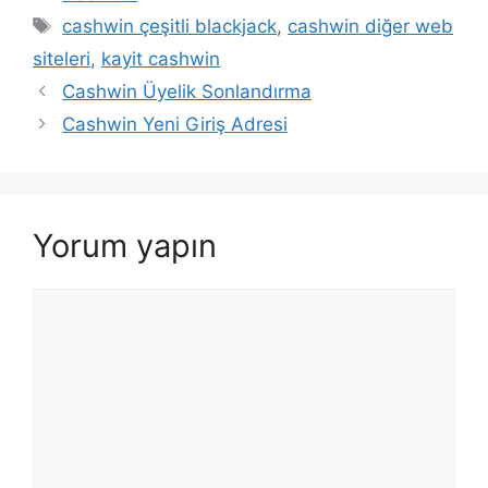
Etiketler
cashwin çeşitli blackjack
,
cashwin diğer web
siteleri
,
kayit cashwin
Cashwin Üyelik Sonlandırma
Cashwin Yeni Giriş Adresi
Yorum yapın
Yorum