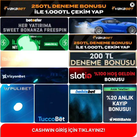
×
CASHWIN GİRİŞ İÇİN TIKLAYINIZ!