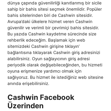
dünya çapında güvenilirliği kanıtlanmış bir sicile
sahip bir bahis sitesi seçmek önemlidir. Popüler
bahis sitelerinden biri de Cashwin sitesidir.
Avrupa’daki ülkelere hizmet veren Cashwin
güvenilir ve verimli bir çevrimiçi bahis sitesidir.
Bu yazıda Cashwin kaydetme sürecinde size
rehberlik edeceğim. Başlamak için web
sitemizdeki Cashwin girişine tıklayın’
bağlantısına tıklayarak Cashwin giriş adresinizi
alabilirsiniz. Oyun sağlayıcının giriş adresi
periyodik olarak değişebileceğinden, bu hizmeti
oyuna erişmenize yardımcı olmak için
sağlıyoruz. Bu hizmet ile istediğiniz web sitesine
anında erişebilirsiniz.
Cashwin Facebook
Üzerinden