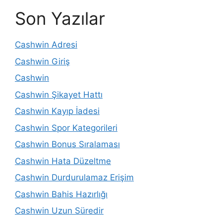
Son Yazılar
Cashwin Adresi
Cashwin Giriş
Cashwin
Cashwin Şikayet Hattı
Cashwin Kayıp İadesi
Cashwin Spor Kategorileri
Cashwin Bonus Sıralaması
Cashwin Hata Düzeltme
Cashwin Durdurulamaz Erişim
Cashwin Bahis Hazırlığı
Cashwin Uzun Süredir