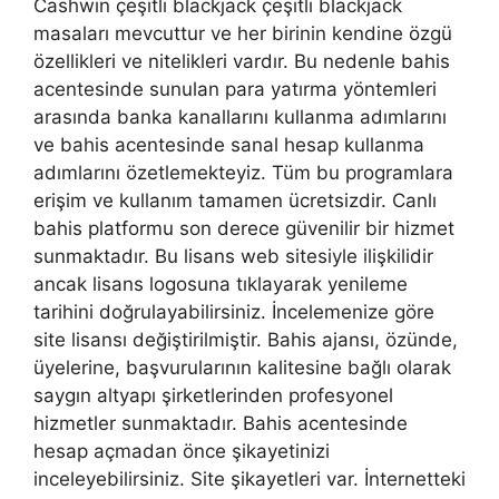
Cashwin çeşitli blackjack çeşitli blackjack
masaları mevcuttur ve her birinin kendine özgü
özellikleri ve nitelikleri vardır. Bu nedenle bahis
acentesinde sunulan para yatırma yöntemleri
arasında banka kanallarını kullanma adımlarını
ve bahis acentesinde sanal hesap kullanma
adımlarını özetlemekteyiz. Tüm bu programlara
erişim ve kullanım tamamen ücretsizdir. Canlı
bahis platformu son derece güvenilir bir hizmet
sunmaktadır. Bu lisans web sitesiyle ilişkilidir
ancak lisans logosuna tıklayarak yenileme
tarihini doğrulayabilirsiniz. İncelemenize göre
site lisansı değiştirilmiştir. Bahis ajansı, özünde,
üyelerine, başvurularının kalitesine bağlı olarak
saygın altyapı şirketlerinden profesyonel
hizmetler sunmaktadır. Bahis acentesinde
hesap açmadan önce şikayetinizi
inceleyebilirsiniz. Site şikayetleri var. İnternetteki