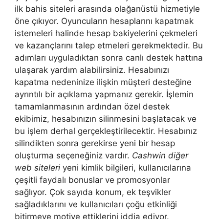
ilk bahis siteleri arasında olağanüstü hizmetiyle
öne çıkıyor. Oyuncuların hesaplarını kapatmak
istemeleri halinde hesap bakiyelerini çekmeleri
ve kazançlarını talep etmeleri gerekmektedir. Bu
adımları uyguladıktan sonra canlı destek hattına
ulaşarak yardım alabilirsiniz. Hesabınızı
kapatma nedeninize ilişkin müşteri desteğine
ayrıntılı bir açıklama yapmanız gerekir. İşlemin
tamamlanmasının ardından özel destek
ekibimiz, hesabınızın silinmesini başlatacak ve
bu işlem derhal gerçekleştirilecektir. Hesabınız
silindikten sonra gerekirse yeni bir hesap
oluşturma seçeneğiniz vardır.
Cashwin diğer
web siteleri
yeni kimlik bilgileri, kullanıcılarına
çeşitli faydalı bonuslar ve promosyonlar
sağlıyor. Çok sayıda konum, ek teşvikler
sağladıklarını ve kullanıcıları çoğu etkinliği
bitirmeye motive ettiklerini iddia ediyor.