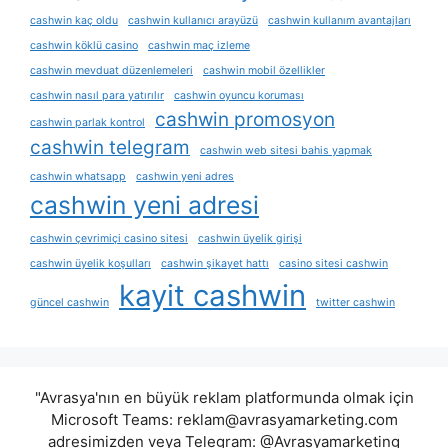
cashwin kaç oldu
cashwin kullanıcı arayüzü
cashwin kullanım avantajları
cashwin köklü casino
cashwin maç izleme
cashwin mevduat düzenlemeleri
cashwin mobil özellikler
cashwin nasıl para yatırılır
cashwin oyuncu koruması
cashwin promosyon
cashwin parlak kontrol
cashwin telegram
cashwin web sitesi bahis yapmak
cashwin whatsapp
cashwin yeni adres
cashwin yeni adresi
cashwin çevrimiçi casino sitesi
cashwin üyelik girişi
cashwin üyelik koşulları
cashwin şikayet hattı
casino sitesi cashwin
kayit cashwin
güncel cashwin
twitter cashwin
"Avrasya'nın en büyük reklam platformunda olmak için
Microsoft Teams:
reklam@avrasyamarketing.com
adresimizden veya Telegram: @Avrasyamarketing