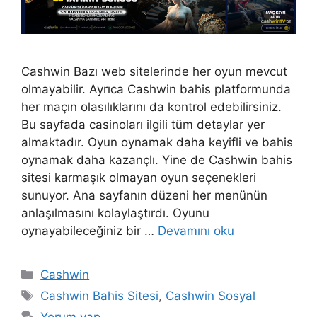
Cashwin Bazı web sitelerinde her oyun mevcut
olmayabilir. Ayrıca Cashwin bahis platformunda
her maçın olasılıklarını da kontrol edebilirsiniz.
Bu sayfada casinoları ilgili tüm detaylar yer
almaktadır. Oyun oynamak daha keyifli ve bahis
oynamak daha kazançlı. Yine de Cashwin bahis
sitesi karmaşık olmayan oyun seçenekleri
sunuyor. Ana sayfanın düzeni her menünün
anlaşılmasını kolaylaştırdı. Oyunu
oynayabileceğiniz bir …
Devamını oku
Kategoriler
Cashwin
Etiketler
Cashwin Bahis Sitesi
,
Cashwin Sosyal