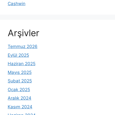
Cashwin
Arşivler
Temmuz 2026
Eylül 2025
Haziran 2025
Mayıs 2025
Şubat 2025
Ocak 2025
Aralık 2024
Kasım 2024