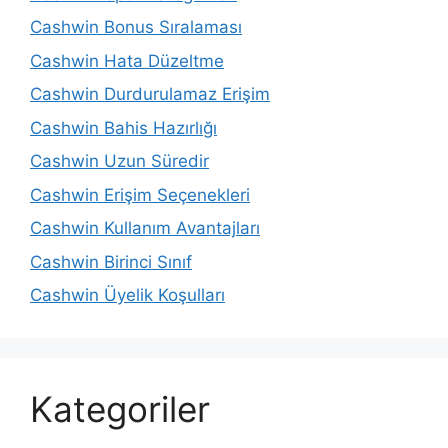
Cashwin Bonus Sıralaması
Cashwin Hata Düzeltme
Cashwin Durdurulamaz Erişim
Cashwin Bahis Hazırlığı
Cashwin Uzun Süredir
Cashwin Erişim Seçenekleri
Cashwin Kullanım Avantajları
Cashwin Birinci Sınıf
Cashwin Üyelik Koşulları
Kategoriler