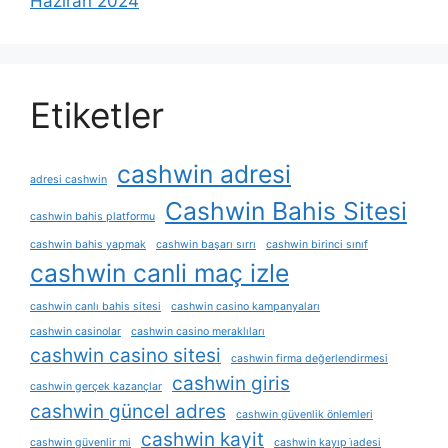
Haziran 2024
Etiketler
cashwin adresi
adresi cashwin
Cashwin Bahis Sitesi
cashwin bahis platformu
cashwin bahis yapmak
cashwin başarı sırrı
cashwin birinci sınıf
cashwin canli maç izle
cashwin canlı bahis sitesi
cashwin casino kampanyaları
cashwin casinolar
cashwin casino meraklıları
cashwin casino sitesi
cashwin firma değerlendirmesi
cashwin giris
cashwin gerçek kazançlar
cashwin güncel adres
cashwin güvenlik önlemleri
cashwin kayit
cashwin güvenlir mi
cashwin kayıp i̇adesi